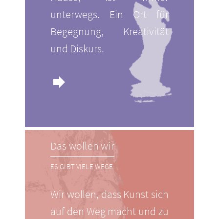
unterwegs. Ein Ort für
Begegnung, Kreativität
und Diskurs.
forward
Das wollen wir
ES GIBT VIELE WEGE
Wir wollen, dass Kunst sich
auf den Weg macht und zu