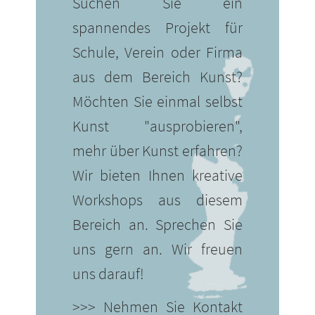
Suchen Sie ein
spannendes Projekt für
Schule, Verein oder Firma
aus dem Bereich Kunst?
Möchten Sie einmal selbst
Kunst "ausprobieren",
mehr über Kunst erfahren?
Wir bieten Ihnen kreative
Workshops aus diesem
Bereich an. Sprechen Sie
uns gern an. Wir freuen
uns darauf!
>>> Nehmen Sie Kontakt